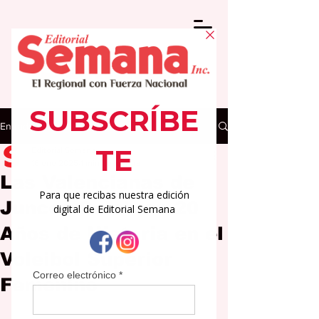
Entrada
Editorial Semana
16 ene 2025
1 min de lectura
Las Valencianas de
Juncos Celebran 20
Años de Historia en el
Voleibol Superior
Femenino