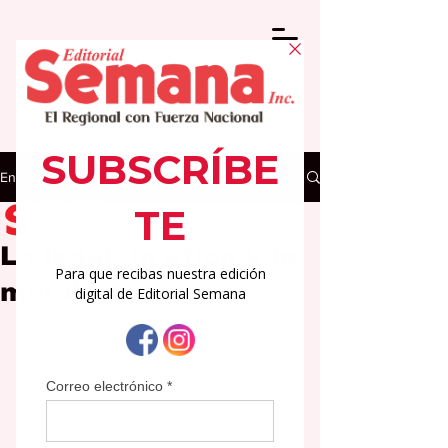
Entrada
Editorial Semana
16 ene 2025
2 min de lectura
Lo legal, lo ético y lo
moral