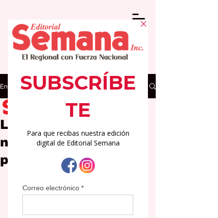
Entrada
Editorial Semana
6 nov 2025
2 min de lectura
Los funerales y la
niñez: una guía para
padres
Redacción Editorial Semana
redaccion@periodicolasemana.net
La muerte de un ser amado es un 