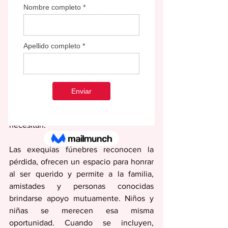
momento difícil para todo el mundo, 
incluyendo a niñez. Ellos pueden sentir 
emociones que aún no pueden expresar 
y necesitan paciencia, sensibilidad y 
reafirmación mientras procesan el duelo. 
Mientras que es natural preguntarse si la 
asistencia a un funeral, velatorio o 
entierro es la opción más adecuada para 
menores, este importante ritual ofrece, a 
menudo, la comodidad y cercanía que 
necesitan.
Las exequias fúnebres reconocen la 
pérdida, ofrecen un espacio para honrar 
al ser querido y permite a la familia, 
amistades y personas conocidas 
brindarse apoyo mutuamente. Niños y 
niñas se merecen esa misma 
oportunidad. Cuando se incluyen, 