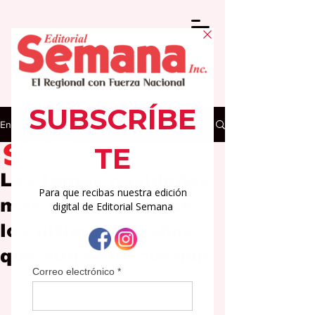
Entrada
Editorial Semana
18 dic 2025
2 min de lectura
Los temas navideños
más destacados de
los últimos 25 años
que aún se escuchan