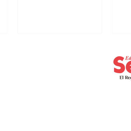
Cidra culmina
Agu
campamento de verano
pla
para pacientes con
seq
Alzheimer
int
pro