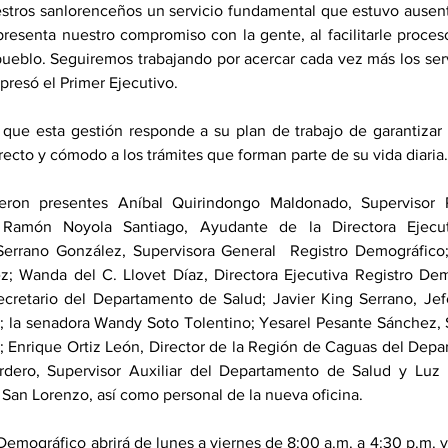
tros sanlorenceños un servicio fundamental que estuvo ausent
presenta nuestro compromiso con la gente, al facilitarle proceso
pueblo. Seguiremos trabajando por acercar cada vez más los serv
resó el Primer Ejecutivo.
que esta gestión responde a su plan de trabajo de garantizar 
ecto y cómodo a los trámites que forman parte de su vida diaria.
ieron presentes Aníbal Quirindongo Maldonado, Supervisor R
Ramón Noyola Santiago, Ayudante de la Directora Ejecuti
errano González, Supervisora General  Registro Demográfico; 
 Wanda del C. Llovet Díaz, Directora Ejecutiva Registro Demo
retario del Departamento de Salud; Javier King Serrano, Jefe
 la senadora Wandy Soto Tolentino; Yesarel Pesante Sánchez, Se
 Enrique Ortiz León, Director de la Región de Caguas del Depa
dero, Supervisor Auxiliar del Departamento de Salud y Luz H
 San Lorenzo, así como personal de la nueva oficina.
Demográfico abrirá de lunes a viernes de 8:00 a.m. a 4:30 p.m. y