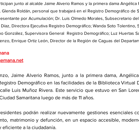
articipan junto al alcalde Jaime Alverio Ramos y la primera dama Angélica
 Glenda Roldán, personal que trabajará en el Registro Demográfico de 
sentante por Acumulación; Dr. Luis Olmedo Morales, Subsecretario de
 Díaz, Directora Ejecutiva Registro Demográfico; Wanda Soto Tolentino, S
o González, Supervisora General  Registro Demográfico; Luz Huertas San
enzo, Enrique Ortiz León, Director de la Región de Caguas del Departa
mana
semana.net
nzo, Jaime Alverio Ramos, junto a la primera dama, Angélica 
egistro Demográfico en las facilidades de la Biblioteca Virtual 
calle Luis Muñoz Rivera. Este servicio que estuvo en San Loren
 Ciudad Samaritana luego de más de 11 años.  
 residentes podrán realizar nuevamente gestiones esenciales c
ento, matrimonio y defunción, en un espacio accesible, modern
y eficiente a la ciudadanía.