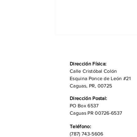
Dirección Física:
Calle Cristóbal Colón
Esquina Ponce de León #21
Caguas, PR, 00725
Juncos celebra más de
Dirección Postal:
dos siglos de historia,
PO Box 6537
tradición, cultura y
desarrollo en su 229
Caguas PR 00726-6537
aniversario
Teléfono:
(787) 743-5606