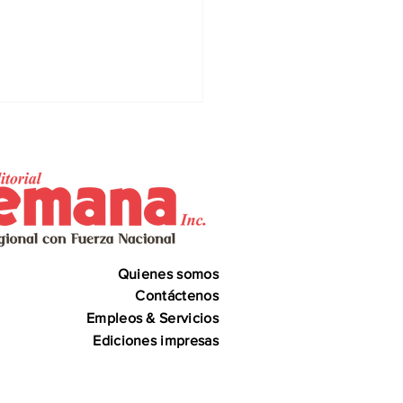
Quienes somos
as Buenas activa
n preventivo ante
Contáctenos
uía y eventuales
Empleos & Servicios
errupciones
Ediciones impresas
gramadas