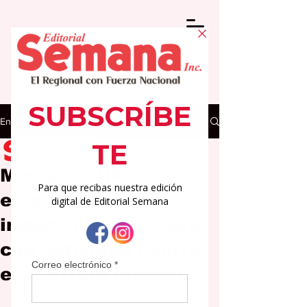
Entrada
Editorial Semana
14 may
2 min de lectura
Más de 1,100
estudiantes
impactados en Cidra
con actividad contra
el maltrato infantil.