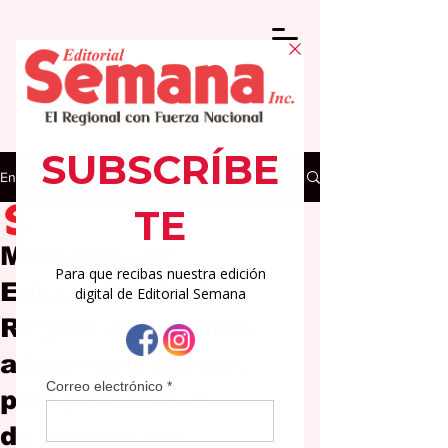
Entrada
Editorial Semana
16 oct 2025
2 min de lectura
Maestros de
Educación Física
Región de Caguas
adquieren nuevas
perspectivas y
destrezas en