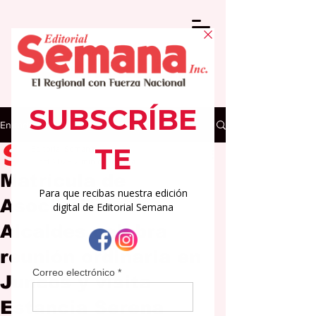
Entrada
Editorial Semana
9 oct 2025
2 min de lectura
Matrícula de
Asociación de
Alcaldes celebra
reunión ordinaria en
Juncos y visita
Estancia Serena