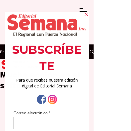
Entrada
Editorial Semana
28 may
2 min de lectura
Mucha acción en el
sóftbol de niñas.