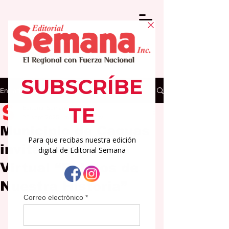
Entrada
Editorial Semana
25 sept 2025
1 min de lectura
Municipio de Caguas
invita a la Galería
Virtual “Relatos de
Nuestra Historia”