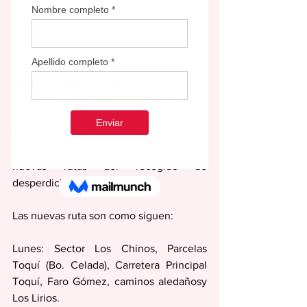
Redacción Editorial Semana
redaccion@periodicolasemana.net
El Municipio de Gurabo puso en vigor, a 
partir del pasado lunes, 4 de agosto, 
nuevas rutas del recogido de 
desperdicios sólidos (basura).
Las nuevas ruta son como siguen:
Lunes: Sector Los Chinos, Parcelas 
Toquí (Bo. Celada), Carretera Principal 
Toquí, Faro Gómez, caminos aledañosy 
Los Lirios.