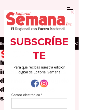
Entrada
Editorial Semana
7 ago 2025
1 min de lectura
Municipio de Gurabo
inicia nuevas rutas
diurnas de recogido
de desperdicios
sólidos