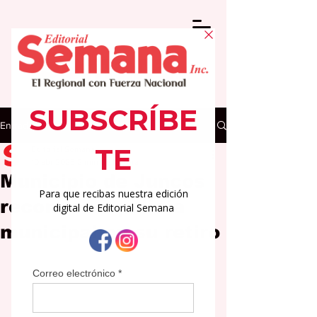
Entrada
Editorial Semana
10 abr 2025
2 min de lectura
Municipio de Juncos
reconoce a policía
municipal en su retiro