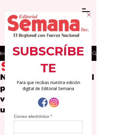
Entrada
Editorial Semana
27 feb 2025
1 min de lectura
Nissan Ariya recibe el
premio al “Mejor
vehículo eléctrico
usado de 2025”