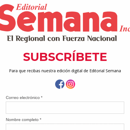
 años que desean adquirir nuevas destrezas de forma práctica,
na alternativa educativa enfocada en el bienestar, la ind
e los adultos mayores, brindándoles la oportunidad de manten
onectados y motivados a descubrir nuevas habilidades. El progr
iencia previa y contempla cursos de cuatro horas, en horario de 
 experiencia incluye los materiales necesarios y certificado de pa
yo, Aula Dorada ofrecerá cursos en áreas como Pastelería 
ales e Internacionales, Kokedama y Handyman: Express Home Rep
nicas alrededor de Puerto Rico. Entre las localidades participan
ez, Aguadilla, Arecibo, Manatí, Los Colobos, Escorial, Ca
a brindar oportunidades reales de aprendizaje a nuestros 
ir nuevas destrezas, mantenerse activos y compartir en un am
promiso es seguir creando espacios educativos que aporten va