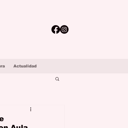
ura
Actualidad
je
on Aula