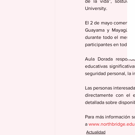
de la vida”, sostuvo
University.
El 2 de mayo comenzaron
Guayama y Mayagüez; 
durante todo el mes co
participantes en toda la 
Aula Dorada responde 
educativas significativ
seguridad personal, la 
Las personas interesad
directamente con el e
detallada sobre disponib
Para más información so
a 
www.northbridge.edu
Actualidad