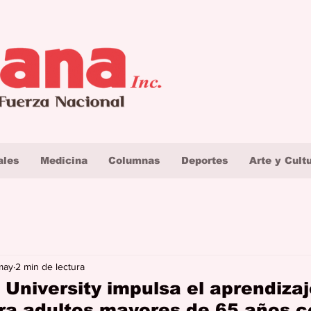
ales
Medicina
Columnas
Deportes
Arte y Cult
may
2 min de lectura
 University impulsa el aprendiza
ra adultos mayores de 65 años c