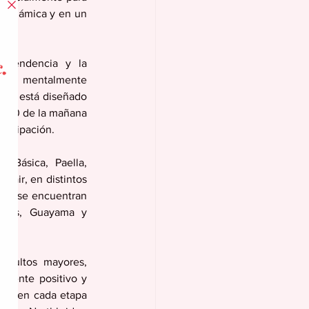
 dinámica y en un 
ependencia y la 
erse mentalmente 
ama está diseñado 
9:00 de la mañana 
rticipación.
Básica, Paella, 
air, en distintos 
tes se encuentran 
guas, Guayama y 
adultos mayores, 
biente positivo y 
lor en cada etapa 