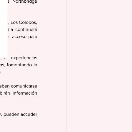
 de Northbridge 
ibo, Los Colobos, 
rama continuará 
o el acceso para 
cer experiencias 
as, fomentando la 
.
deben comunicarse 
irán información 
y, pueden acceder 