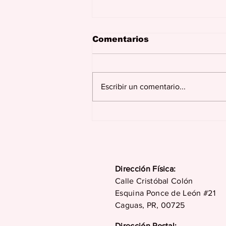
Comentarios
Escribir un comentario...
¿Cómo ayudar a nuestro
compañero de trabajo
en su duelo?
Dirección Física:
Calle Cristóbal Colón
Esquina Ponce de León #21
Caguas, PR, 00725
Dirección Postal: