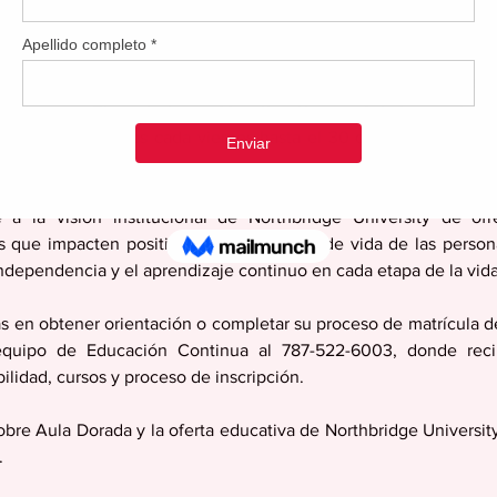
 Emmeline López Santiago, directora de Educación Continua
 los cursos de Pastelería Básica y Paella en recintos como Arec
así como Charcutería en Manatí y Yauco. Asimismo, el prog
n nuevas sesiones cada viernes hasta el 30 de mayo, ampliand
isla.
a la visión institucional de Northbridge University de ofre
as que impacten positivamente la calidad de vida de las person
independencia y el aprendizaje continuo en cada etapa de la vida
as en obtener orientación o completar su proceso de matrícula 
quipo de Educación Continua al 787-522-6003, donde recib
ilidad, cursos y proceso de inscripción.
bre Aula Dorada y la oferta educativa de Northbridge Universit
.