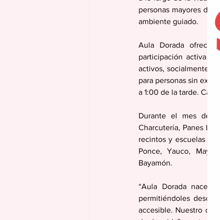
personas mayores de 65
ambiente guiado.
Aula Dorada ofrece u
participación activa d
activos, socialmente c
para personas sin exper
a 1:00 de la tarde. Cada
Durante el mes de ma
Charcutería, Panes Loc
recintos y escuelas téc
Ponce, Yauco, Mayagü
Bayamón.
“Aula Dorada nace par
permitiéndoles descubr
accesible. Nuestro com