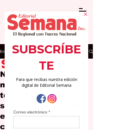
Entrada
Editorial Semana
19 jun 2025
2 min de lectura
Nuevo estudio
muestra como
telesalud ayuda a
superar limitaciones
en atención del
cáncer a nivel