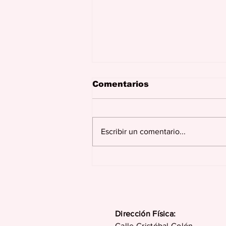
Comentarios
Escribir un comentario...
El pueblo contra la
claque
Dirección Física:
Calle Cristóbal Colón