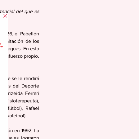
tencial del que es 
2026, el Pabellón 
Exaltación de los 
e Caguas. En esta 
y esfuerzo propio, 
abo. 
nde se le rendirá 
stas del Deporte 
Brizeida Ferrari 
 (fisioterapeuta), 
s (fútbol), Rafael 
e (voleibol).  
ación en 1992, ha 
 cuales lograron 