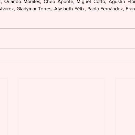
z, Orlando Morales, Cheo Aponte, Miguel Cotto, Agustín Flore
lvarez, Gladymar Torres, Alysbeth Félix, Paola Fernández, Franc