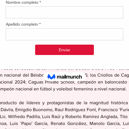
onor y dignidad los colores deportivos del Valle del Turabo.  
gio deportivo al convertirse en uno de los centros urbanos 
oria del deporte puertorriqueño.  
os datos históricos. Se trata, inequívocamente, de lo que podría
uí están los Criollos de Caguas del béisbol profesional, líderes
y 13 peloteros inmortalizados en el Salón de la Fama del  Béisb
 con 15 campeonatos nacionales y 14 subcampeonatos en el Volei
o veces consecutivas campeonas nacionales del Fútbol Superi
veces consecutivas semifinalista del Béisbol Doble A de Puerto R
nacional del Béisbol Clase A en el 2026; los Criollos de Cag
acional 2024; Caguas Private School, campeón en baloncesto e
peón nacional en fútbol y voleibol femenino a nivel nacional. 
producto de líderes y protagonistas de la magnitud histórica
Dávila, Emigdio Buonomo, Raul Rodríguez Font, Francisco ‘Furie
 Lic. Wilfredo Padilla, Luis Raúl y Roberto Ramírez Anglada, Tito 
hoa, Luis ‘Papo’ García, Renato González, Manolo García, Lui