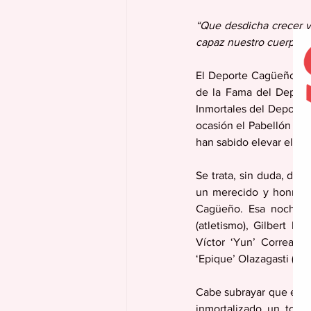
“Que desdicha crecer y a
capaz nuestro cuerpo” (
El Deporte Cagüeño está
de la Fama del Deporte
Inmortales del Deporte
ocasión el Pabellón ten
han sabido elevar el pres
Se trata, sin duda, de
un merecido y honroso
Cagüeño. Esa noche te
(atletismo), Gilbert Mon
Víctor ‘Yun’ Correa (fi
‘Epique’ Olazagasti (vol
Cabe subrayar que el P
inmortalizado un tota