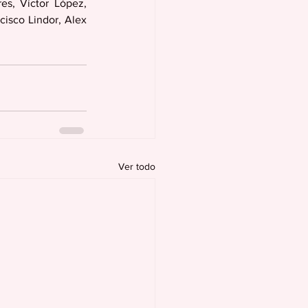
s, Víctor López, 
isco Lindor, Alex 
Ver todo