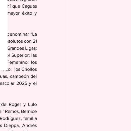
De ahí que Caguas 
de mayor éxito y 
mos denominar “La 
 absolutos con 21 
ol Grandes Ligas; 
bol Superior; las 
or Femenino; los 
ico;  los Criollos 
uas, campeón del 
scolar 2025 y el 
 de Roger y Lulo 
l’ Ramos, Bernice 
Rodríguez, familia 
s Dieppa, Andrés 