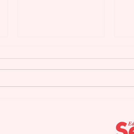
Las claques y apóstatas
La 
del inmovilismo colonial
pró