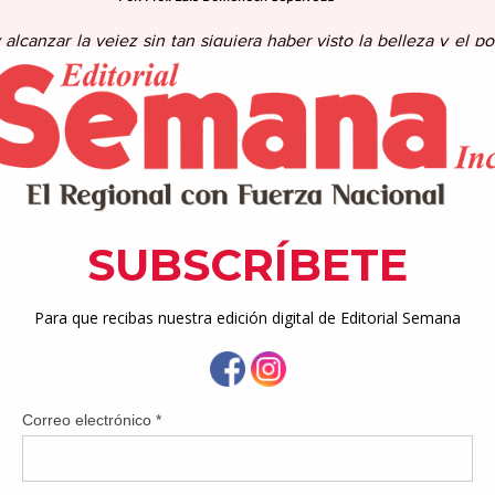
lcanzar la vejez sin tan siquiera haber visto la belleza y el po
Sócrates)
 de plácemes. Y no es para menos.  El viernes, 19 de junio de 
 Cagüeño se vestirá de gala al celebrar su Vigésima Tercera 
 Cagüeño en el Centro de Bella Artes del Municipio Autónomo d
drá en honor de inmortalizar a once deportistas que, por mérito 
tigio, el honor y el glorioso historial deportivo del Valle del Tur
l evento cumbre del Pabellón de la Fama del Deporte Cagüeño do
 reconocimiento a lo más selecto y depurado de los protagoni
ndremos el honor de inmortalizar a Orlando Piñero, (boxeo), 
ell (béisbol aficionado), Myrna Lora (baloncesto), Tirso Santana
sioterapeuta), Tatiana Encarnación (voleibol), Isaac ‘Sao’ Nieve
eibol), Wilfredo ‘Wilito’ Meléndez (baloncesto) y Jetzabel Del Vall
abellón de la Fama del Deporte Cagüeño, desde su primera exalt
l de 209 exatletas y propulsores del deporte cada uno de los