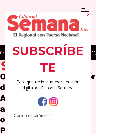
Entrada
Editorial Semana
25 sept 2025
2 min de lectura
Oficina del Procurador
de Personas de Edad
Avanzada celebra
actividad de
orientación en Las
Piedras