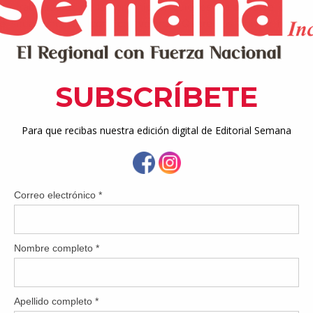
 y trabajadores de la comunidad, quienes día a día se convier
e situaciones de conflicto vecinal. Queremos brindar herrami
 estas situaciones de manera efectiva”, afirmó Yarelis Colorado 
d Inc.
 los participantes intercambiar ideas, dialogar sobre las r
r a planificar la creación de Consejos Comunitarios de Segu
talezcan la prevención, el respeto y el bienestar colectivo.
afirmamos que la educación comunitaria es una herramienta de
abajo del liderazgo comunitario que junto a las instancias judicial
ara una respuesta efectiva ante conflictos vecinales” concluyó