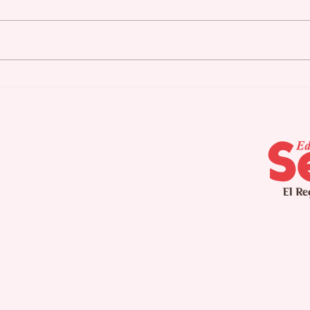
Cidra culmina
Agu
campamento de verano
pla
para pacientes con
seq
Alzheimer
int
pro