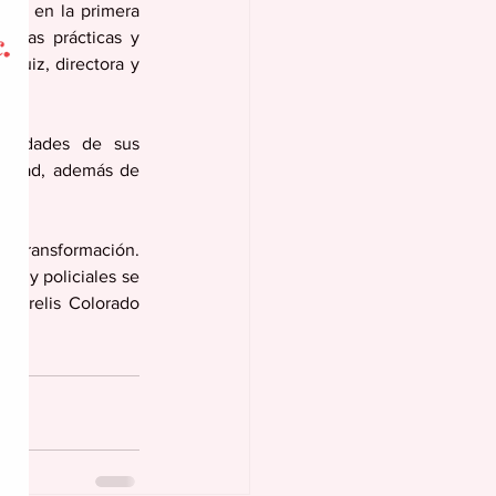
ten en la primera 
entas prácticas y 
Ruiz, directora y 
ealidades de sus 
ridad, además de 
 transformación. 
es y policiales se 
 Yarelis Colorado 