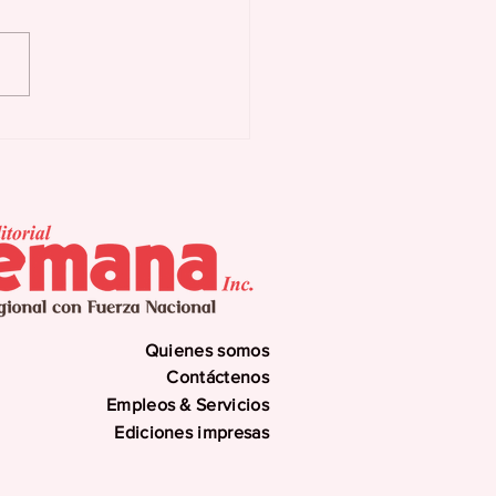
as Buenas activa
n preventivo ante
uía y eventuales
errupciones
gramadas
Quienes somos
Contáctenos
Empleos & Servicios
Ediciones impresas