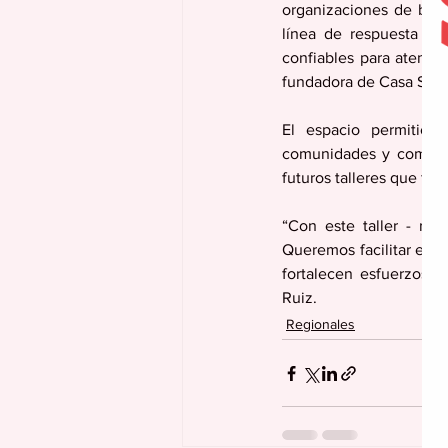
organizaciones de base
línea de respuesta ant
confiables para atender
fundadora de Casa Salu
El espacio permitió a
comunidades y comenza
futuros talleres que for
“Con este taller - re
Queremos facilitar el tr
fortalecen esfuerzos p
Ruiz.
Regionales