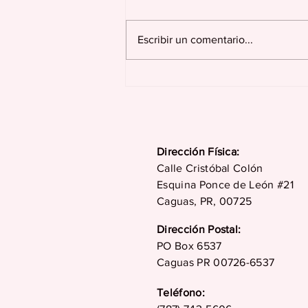
Escribir un comentario...
Juncos celebra más de
dos siglos de historia,
tradición, cultura y
desarrollo en su 229
aniversario
Dirección Física:
Calle Cristóbal Colón
Esquina Ponce de León #21
Caguas, PR, 00725
Dirección Postal:
PO Box 6537
Caguas PR 00726-6537
Teléfono: