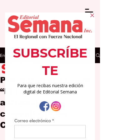
Entrada
Editorial Semana
2 oct 2025
2 min de lectura
Presentan el ensayo
“El legado de la
autogestión
comunitaria en
Caguas”