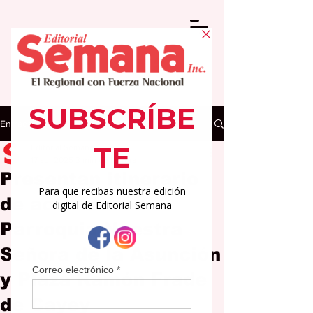
Entrada
Editorial Semana
17 abr 2025
3 min de lectura
Presentan itinerario
de actividades
Parroquia Nuestra
Señora de la Asunción
y Plaza Ramón Frade
de Cayey