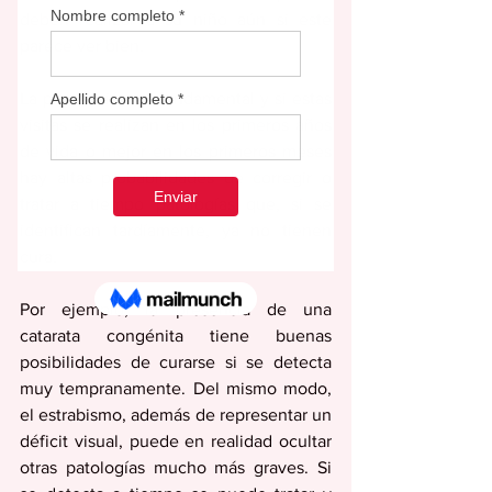
deben realizar a su niño aún si este 
parece ver bien.
La prevención es fundamental y si estas 
visitas se realizan en los primeros años 
de vida o mejor en los primeros meses 
hay altas probabilidades de corregir o 
tratar a tiempo patologías que, si se 
identifican tardíamente, ya no tienen 
cura.
Por ejemplo, la presencia de una 
catarata congénita tiene buenas 
posibilidades de curarse si se detecta 
muy tempranamente. Del mismo modo, 
el estrabismo, además de representar un 
déficit visual, puede en realidad ocultar 
otras patologías mucho más graves. Si 