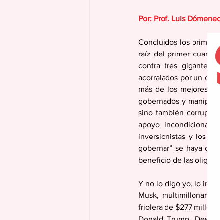
Por: Prof. Luis Dómene
Concluidos los primeros
raíz del primer cuarto
contra tres gigantes d
acorralados por un capi
más de los mejores in
gobernados y manipula
sino también corruptos
apoyo incondicional d
inversionistas y los s
gobernar” se haya conv
beneficio de las oligarq
Y no lo digo yo, lo ind
Musk, multimillonario 
friolera de $277 millone
Donald Trump. Desde 