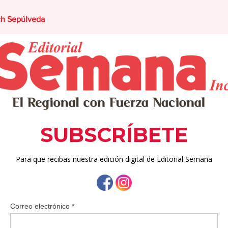
ch Sepúlveda
 531 años de nuestra humillante y deplorable condición colonial
 del Siglo XX1, continuamos luchando, a decir de Miguel de Ce
e nuestros tiempos:  la injusticia, el miedo y la ignorancia
talismo depredador, deshonesto y corrupto cuyos objetivos se di
tereses de la ciudadanía. De ahí que los pueblos contemporán
dos predominantemente por oligarquías y personeros no solame
, ultraconservadores y más reaccionarios de nuestros tiempos. 
e los poderosos medios de comunicación masiva, industrial
ectores más oscurantistas del fundamentalismo religioso. De ah
ertido en un gran negocio lucrativo no para beneficio de los p
uías internacionales.  
ican los propios medios de comunicación. Según los datos más re
sudafricano considerado el hombre más acaudalado del planeta 
s para la campaña política del presidente electo de Estados Unid
entonces, en apenas dos meses, la fortuna personal de El