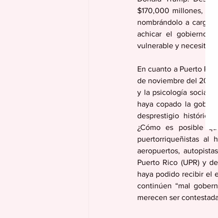
$170,000 millones, ent
nombrándolo a cargo d
achicar el gobierno y
vulnerable y necesitada
En cuanto a Puerto Rico
de noviembre del 2024, 
y la psicología social.
haya copado la gobern
desprestigio histórico
¿Cómo es posible que
puertorriqueñistas al 
aeropuertos, autopista
Puerto Rico (UPR) y de
haya podido recibir el 
continúen “mal goberna
merecen ser contestadas