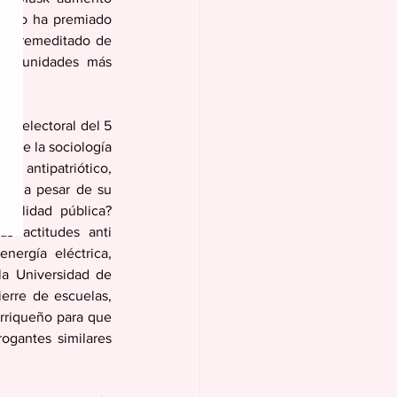
mp lo ha premiado 
o premeditado de 
 comunidades más 
so electoral del 5 
s de la sociología 
y antipatriótico, 
co a pesar de su 
ralidad pública?  
 actitudes anti 
nergía eléctrica, 
la Universidad de 
rre de escuelas, 
rriqueño para que 
ogantes similares 