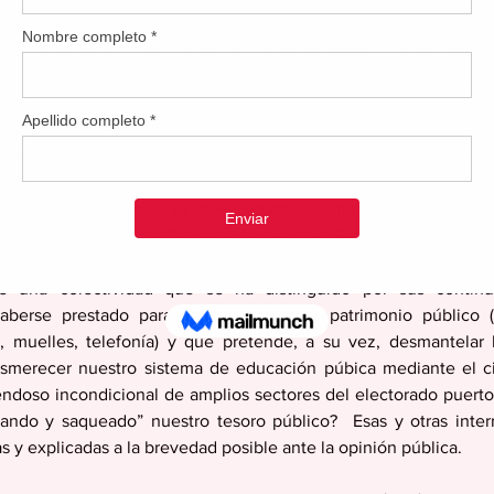
iéndase, $170 billones de ganancias. A todo ello, Donald Tru
el “Departamento de Eficiencia Gubernamental” con el objetiv
, con ello, reducir y/o eliminar servicios esenciales de las
s.
 se refiere, entendemos que los resultados electorales del proce
requiere un verdadero estudio, análisis y explicación de experto
 ¿Cómo es posible que el PNP, partido del anexionismo renegado 
ación, la Cámara de Representantes y el Senado de Puerto Ri
 por su continua perversidad, corrupción, malversación e inmo
 una colectividad que se ha distinguido por sus continuas
haberse prestado para privatizar nuestro patrimonio público (e
s, muelles, telefonía) y que pretende, a su vez, desmantelar 
smerecer nuestro sistema de educación púbica mediante el cie
endoso incondicional de amplios sectores del electorado puerto
ndo y saqueado” nuestro tesoro público?  Esas y otras interr
 y explicadas a la brevedad posible ante la opinión pública. 