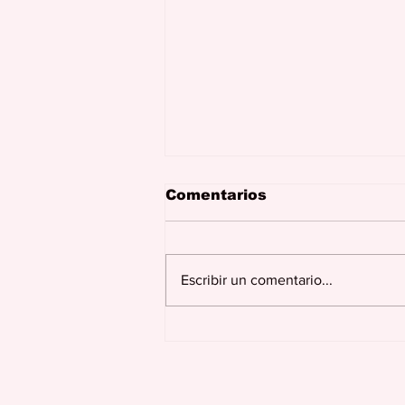
Comentarios
Escribir un comentario...
Se dona hoy para cobrar
mañana