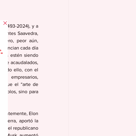
 (1493-2024), y a 
rvantes Saavedra, 
. Pero, peor aún, 
stancian cada día 
eos estén siendo 
nte acaudalados, 
Todo ello, con el 
es, empresarios, 
í que el “arte de 
ueblos, sino para 
cientemente, Elon 
Tierra, aportó la 
os, el republicano 
on Musk aumentó 