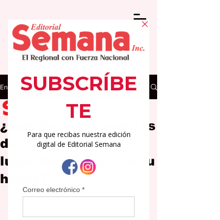
Entrada
Editorial Semana
6 feb 2025
3 min de lectura
¿Qué hacer si agentes
de ICE llegan a tu
lugar de trabajo o a tu
hogar?