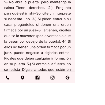
1-) No abra la puerta, pero mantenga la 
calma–Tiene derechos. 2-) Pregunta 
para qué están ahí–Solicite un intérprete 
si necesita uno. 3-) Si piden entrar a su 
casa, pregúnteles si tienen una orden 
firmada por un juez–Si la tienen, dígales 
que se la muestren (por la ventana o que 
la pasen por debajo de la puerta). 4-) Si 
ellos no tienen una orden firmada por un 
juez, puede negarse a dejarlos entrar–
Pídales que dejen cualquier información 
en su puerta. 5-) Si entran a la fuerza, no 
se resista–Dígale a todos que estén en 
la casa que permanezcan en silencio. 6-) 
Si es arrestado, permanezca en 
silencio–No firme nada hasta que hable 
con un abogado. (Referencia: ACLU of 
Puerto Rico, www.facebook.com, 23 de 
enero 2025)