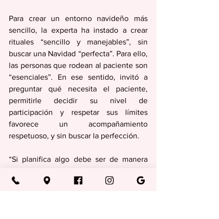
Para crear un entorno navideño más 
sencillo, la experta ha instado a crear 
rituales “sencillo y manejables”, sin 
buscar una Navidad “perfecta”. Para ello, 
las personas que rodean al paciente son 
“esenciales”. En ese sentido, invitó a 
preguntar qué necesita el paciente, 
permitirle decidir su nivel de 
participación y respetar sus límites 
favorece un acompañamiento 
respetuoso, y sin buscar la perfección.
“Si planifica algo debe ser de manera 
flexible y evitar que se convierta en una 
obligación. Debe tener una mirada 
compasiva, que no tiene nada que ver 
con la lástima sino con conocerse, 
conectar con el sentir en cada momento 