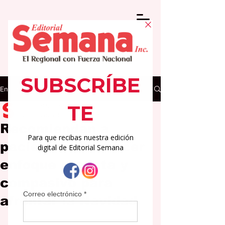
Entrada
Editorial Semana
25 dic 2025
3 min de lectura
Recomiendan a
pacientes de cáncer
enfoque realista y
compasivo para
afrontar la Navidad