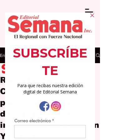
Entrada
Editorial Semana
22 ene
2 min de lectura
Representante
Christian Muriel
participa en reunión
de trabajo sobre
infraestructura vial en
Yabucoa