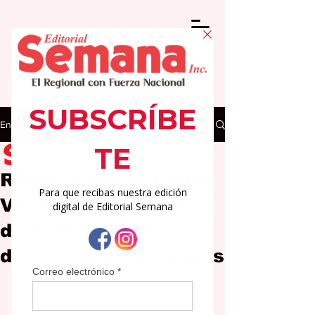
Entrada
Editorial Semana
29 may 2025
2 min de lectura
Representante Conny
Varela reconoce más
de 1,000 estudiantes
destacados de Caguas