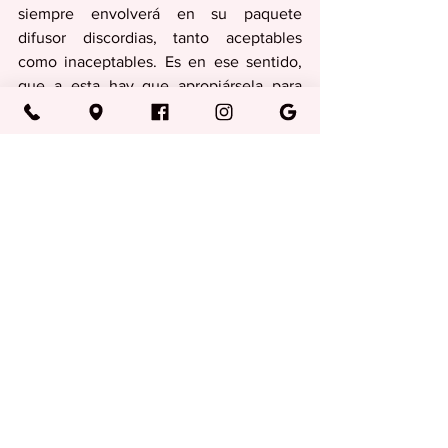
siempre envolverá en su paquete 
difusor discordias, tanto aceptables 
como inaceptables. Es en ese sentido, 
que a esta hay que apropiársela para 
hacerla no solo nuestra, sino también 
libre.
Columnas
Ver todo
Entradas recientes