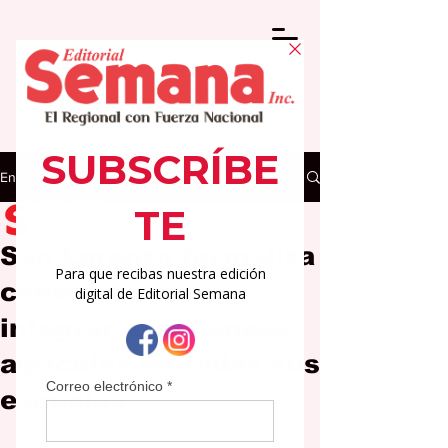
Entrada
Editorial Semana
18 sept 2025
2 min de lectura
San Lorenzo formaliza
convenio para
integrar enseñanzas
agrícolas en todas sus
escuelas