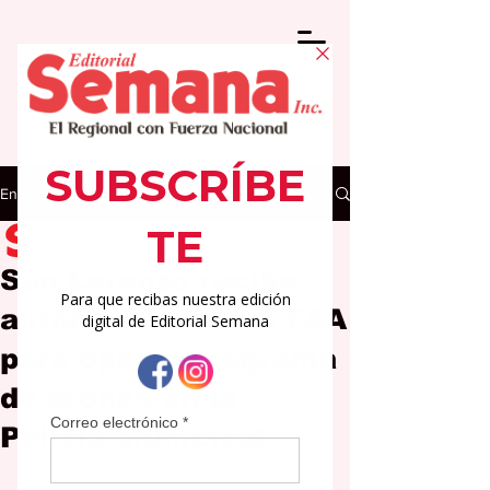
Entrada
Editorial Semana
11 jun
2 min de lectura
San Lorenzo recibe
autorización de la FAA
para operar programa
de drones en la
Policía Municipal