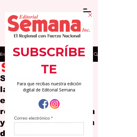
Entrada
Editorial Semana
14 may
2 min de lectura
Secretario de Salud
lanza campaña
educativa para
reforzar la prevención
y detección temprana
del VIH.