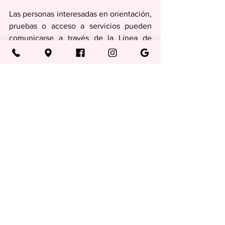
Las personas interesadas en orientación, 
pruebas o acceso a servicios pueden 
comunicarse a través de la Línea de 
Orientación al 787-765-1010 o visitar 
www.salud.pr.gov/prevencion_ets
. 
Medicina
Ver todo
Entradas recientes