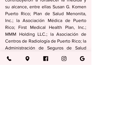
su alcance, entre ellas Susan G. Komen 
Puerto Rico; Plan de Salud Menonita, 
Inc.; la Asociación Médica de Puerto 
Rico; First Medical Health Plan, Inc.; 
MMM Holding LLC.; la Asociación de 
Centros de Radiología de Puerto Rico; la 
Administración de Seguros de Salud 
(ASES); la Asociación de Compañías de 
Seguros de Puerto Rico; la Oficina de la 
Procuradora de las Mujeres; y el 
Departamento de Salud.
Medicina
Ver todo
Entradas recientes