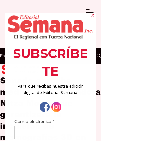
Entrada
Editorial Semana
29 ene
3 min de lectura
Senado aprueba
medida de la senadora
Nitza Morán que
garantizará la
inclusión de
mamografías 3D en