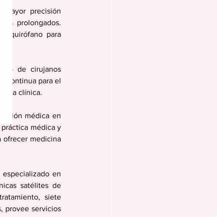
 mayor precisión 
tos prolongados. 
l quirófano para 
rgo de cirujanos 
y continua para el 
ncia clínica.
ovación médica en 
 práctica médica y 
 ofrecer medicina 
 especializado en 
cas satélites de 
ratamiento, siete 
 provee servicios 