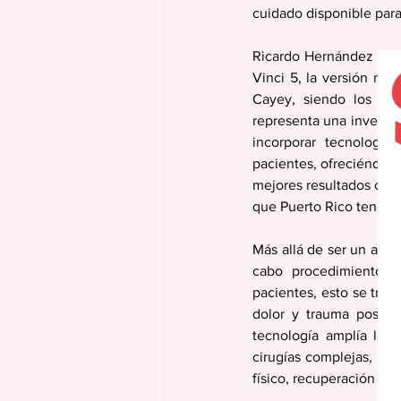
cuidado disponible para
Ricardo Hernández River
Vinci 5, la versión má
Cayey, siendo los pri
representa una inversión
incorporar tecnología
pacientes, ofreciéndol
mejores resultados clín
que Puerto Rico tenga a
Más allá de ser un avanc
cabo procedimientos m
pacientes, esto se trad
dolor y trauma postop
tecnología amplía la c
cirugías complejas, in
físico, recuperación má