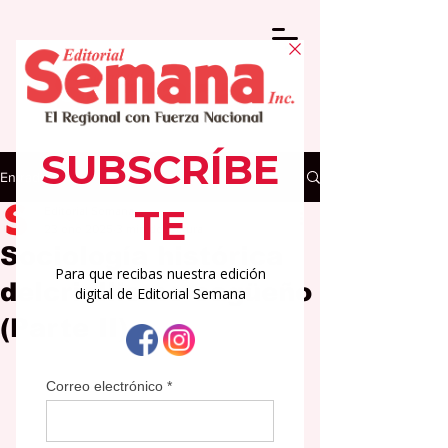
Entrada
Editorial Semana
23 ene 2025
3 min de lectura
Sociología histórica
delcriollismo cagüeño
(Parte II)