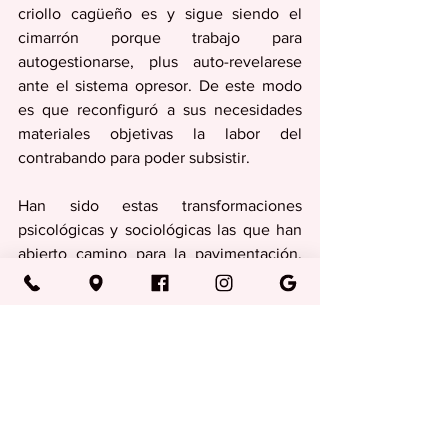
criollo cagüeño es y sigue siendo el 
cimarrón porque trabajo para 
autogestionarse, plus auto-revelarese 
ante el sistema opresor. De este modo 
es que reconfiguró a sus necesidades 
materiales objetivas la labor del 
contrabando para poder subsistir.
Han sido estas transformaciones 
psicológicas y sociológicas las que han 
abierto camino para la pavimentación, 
plus reinterpretación de nuestra historia 
no oficial (Continuará)…
Columna del Taller de Investigaciones 
Históricas Juan D. Hernández
Columnas