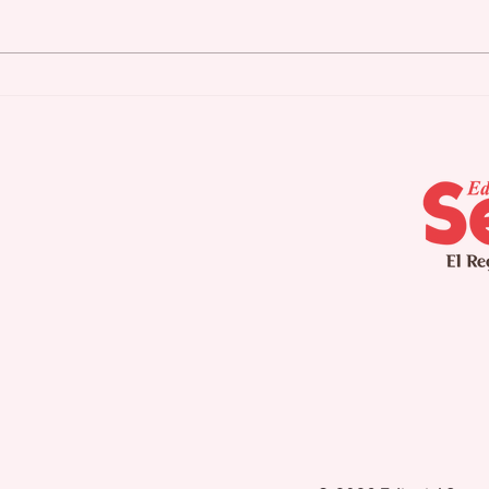
Cidra culmina
Agu
campamento de verano
pla
para pacientes con
seq
Alzheimer
int
pro