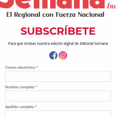
ompromiso que presentamos desde el primer día de mi admini
 justicia a las familias puertorriqueñas siempre ha sido nuestra p
gente. La primera entrega de Títulos de Propiedad se realizó e
se ha trabajado para atender cada caso con sensibilidad y pr
nto de la Vivienda”, destacó la Gobernadora. 
efician a ciudadanos que han enfrentado grandes dificultades
uchas veces sin acceso a ayudas formales por falta de titula
 Gurabo, Yabucoa, Humacao, San Lorenzo, Naguabo y Las Piedras
stián, Toa Alta, Ponce, Toa Baja, Canóvanas, Loíza, Juana Díaz,
yama, Río Grande, Bayamón, Guayanilla, Camuy, Trujillo Alto, Ar
a, Patillas, Maunabo, Utuado, Manatí, Culebra, Ciales, Barce
ba, Arroyo, Sabana Grande, Adjuntas, San Juan, Vieques, Mayagüe
 meta de seguir agilizando procesos para que más familias tenga
lo de propiedad. No hay nada peor que la incertidumbre de no
levantas para tu familia. Por eso, nuestro equipo continúa en l
 casos de primera mano y asistir a los ciudadanos en el proc
esta misión a cada rincón de Puerto Rico”, expresó la secretaria