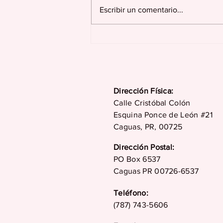
Escribir un comentario...
Juncos celebra más de
dos siglos de historia,
tradición, cultura y
desarrollo en su 229
aniversario
Dirección Física:
Calle Cristóbal Colón
Esquina Ponce de León #21
Caguas, PR, 00725
Dirección Postal:
PO Box 6537
Caguas PR 00726-6537
Teléfono:
(787) 743-5606