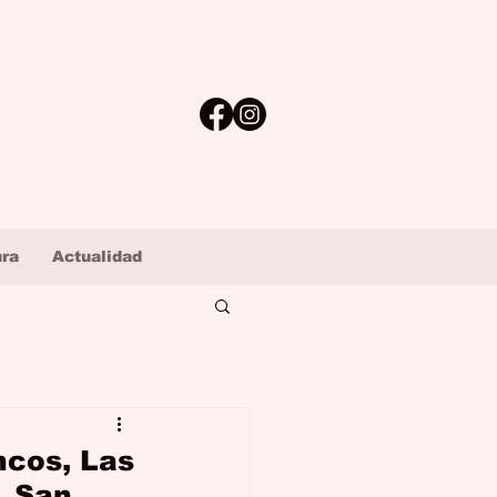
ura
Actualidad
ncos, Las
, San