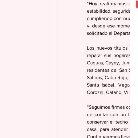
“Hoy reafirmamos el c
estabilidad, seguridad y
cumpliendo con nuestra 
y, desde ese momento, 
solicitado al Departame
Los nuevos títulos ben
reparar sus hogares, m
Caguas, Cayey, Juncos,
residentes de  San Seba
Salinas, Cabo Rojo, Gua
Santa Isabel, Vega Baj
Corozal, Cataño, Villal
“Seguimos firmes con la
de contar con un títu
conservar el techo que 
casa, para atender los
Continuaremos llevando 