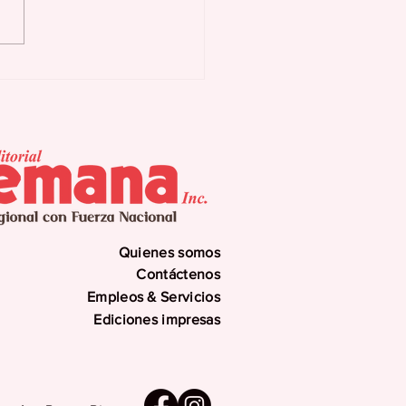
as Buenas activa
n preventivo ante
uía y eventuales
errupciones
gramadas
Quienes somos
Contáctenos
Empleos & Servicios
Ediciones impresas