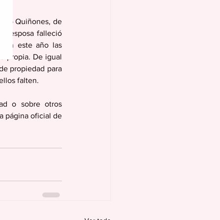
lero Quiñones, de 
u esposa falleció 
ron este año las 
 propia. De igual 
de propiedad para 
llos falten.
ad o sobre otros 
 página oficial de 