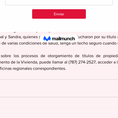
títulos se resaltaron los casos de personas como Don Urbano Mu
co décadas esperó por su título de propiedad. En el proceso, s
do ver cumplido su sueño. Las hijas de Don Urbano retoma
n la seguridad de que su padre disfrutara sus días en una casita
al y Sandra, quienes por más de 30 años lucharon por su título 
 de varias condiciones de salud, tenga un techo seguro cuando e
sobre los procesos de otorgamiento de títulos de propied
nto de la Vivienda, puede llamar al (787) 274-2527, acceder a la
 oficinas regionales correspondientes.