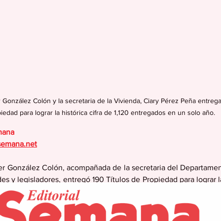
 González Colón y la secretaria de la Vivienda, Ciary Pérez Peña entrega
iedad para lograr la histórica cifra de 1,120 entregados en un solo año.
mana
semana.net
er González Colón, acompañada de la secretaria del Departament
es y legisladores, entregó 190 Títulos de Propiedad para lograr la 
solo año. Se beneficiaron de esta entrega residentes de 51 munic
 Gurabo, Yabucoa, Humacao, San Lorenzo, Naguabo y Las Piedra