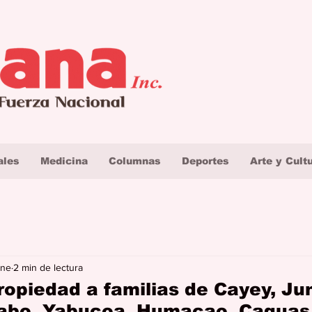
ales
Medicina
Columnas
Deportes
Arte y Cult
ene
2 min de lectura
propiedad a familias de Cayey, Ju
abo, Yabucoa, Humacao, Caguas