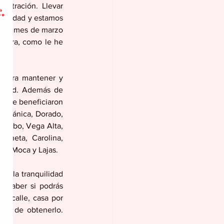
stración. Llevar 
rioridad y estamos 
n el mes de marzo 
emura, como le he 
 para mantener y 
ridad. Además de 
, se beneficiaron 
 Guánica, Dorado, 
ecibo, Vega Alta, 
loneta, Carolina, 
z, Moca y Lajas. 
n la tranquilidad 
 saber si podrás 
a calle, casa por 
eso de obtenerlo. 
.