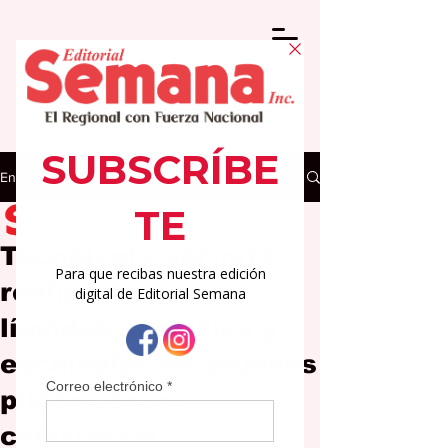
Entrada
Editorial Semana
7 ago 2025
2 min de lectura
Tecnología permite
realizar biopsias
líquidas sensibles y
escalables en pruebas
piloto cáncer
colorrectal