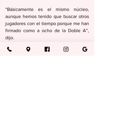
“Básicamente es el mismo núcleo, 
aunque hemos tenido que buscar otros 
jugadores con el tiempo porque me han 
firmado como a ocho de la Doble A”, 
dijo.
“Pero ellos siguen siendo Indians de 
siempre, orgullosos de serlo, sin recibir 
dinero, jugando con la misma pasión”
Deportes
Ver todo
Entradas recientes