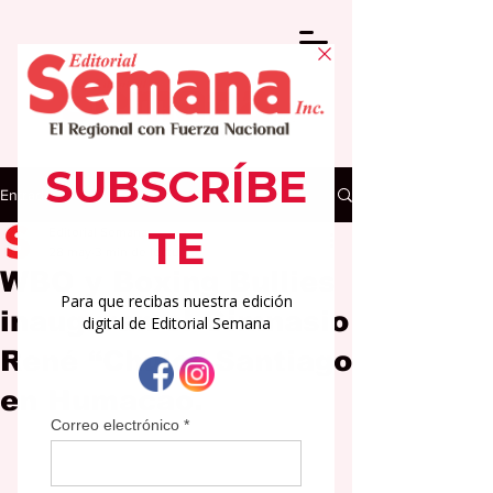
Entrada
Editorial Semana
28 may
3 min de lectura
WBO y Boxing Bullies
inauguran el Gimnasio
René “Chulo” Santiago
en Humacao.