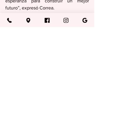
esperanza para construir un mejor 
futuro”, expresó Correa.
La actividad contó con la presencia de 
figuras del deporte, líderes 
comunitarios, entrenadores, jóvenes 
atletas y representantes del gobierno 
municipal y estatal. El gimnasio está 
ubicado en las facilidades del 
Departamento de Recreación y 
Deportes Estatal de la Región Este, en el 
barrio Pasto Viejo de Humacao.
Deportes