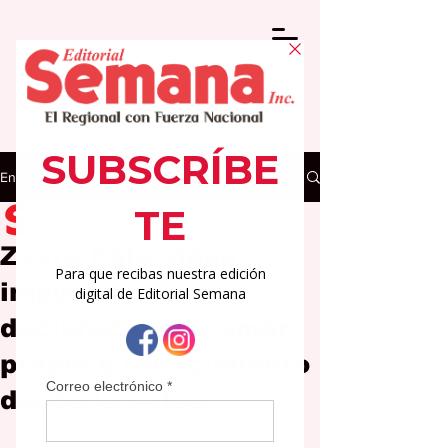
Entrada
Editorial Semana
7 ago 2025
2 min de lectura
Zayra Pola sigue
impulsando su
declaración de amor
propio y renacimiento
desde la salsa