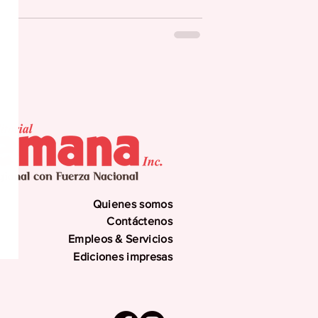
 Piculín en Cayey
deportista José “Piculín” Ortiz, el artista
mo, Willianette Robles Cancel. Redacción
u Programa de Murales de Puerto Rico, la
 en el edificio Plaza Empresarial Municipal
Quienes somos
Contáctenos
Empleos & Servicios
Ediciones impresas