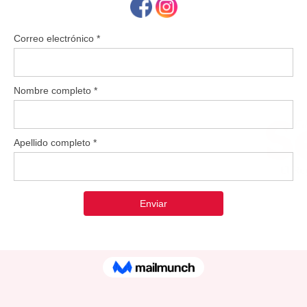
Inauguran oficialmente el monumental mural de
Participan en el corte de cinta el alcalde Rolando Ortiz Velázquez, el 
David Zayas, la representante Gretchen Hau y la directora de Turis
Editorial Semana redaccion@periodicolasemana.net Como parte de s
Compañía de Turismo de Puerto Rico (CTPR) inauguró oficialmente en
de Cayey, el mural “Victoria” en homenaje a