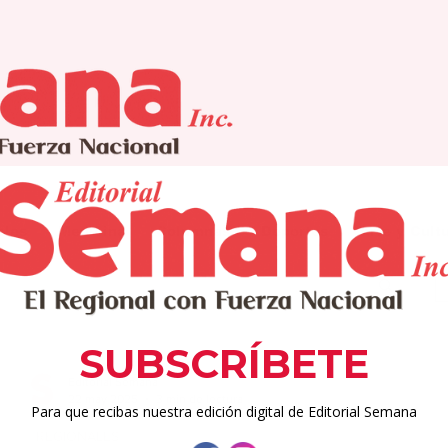
ales
Medicina
Columnas
Deportes
Arte y Cult
Editorial Semana
22 may 2025
3 min de lectura
REGIONALES