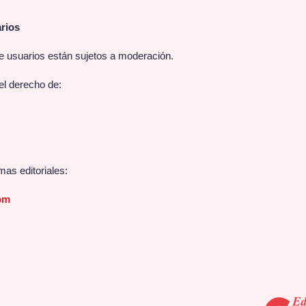
rios
e usuarios están sujetos a moderación.
el derecho de:
mas editoriales:
om