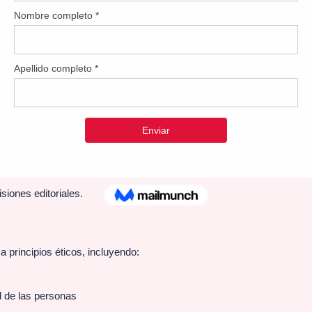
ficables y confiables.
izarse únicamente cuando:
ad de la fuente
cada por otros medios
cinado
car contenido publicitario o patrocinado.
mente y se mantiene separado del contenido editorial.
isiones editoriales.
a principios éticos, incluyendo:
d de las personas