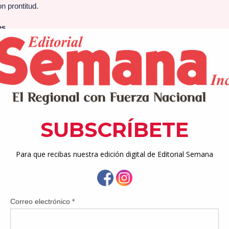
n prontitud.
es
ete a corregir errores de forma oportuna.
 necesario
n hechos verificables
mnas y editoriales
en a sus autores y no necesariamente reflejan la postura del medio