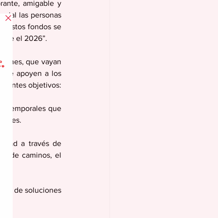
ante, amigable y 
cial las personas 
 “estos fondos se 
lice el 2026”. 
ciones, que vayan 
 que apoyen a los 
uientes objetivos:
 o temporales que 
idades.
idad a través de 
es de caminos, el 
vés de soluciones 