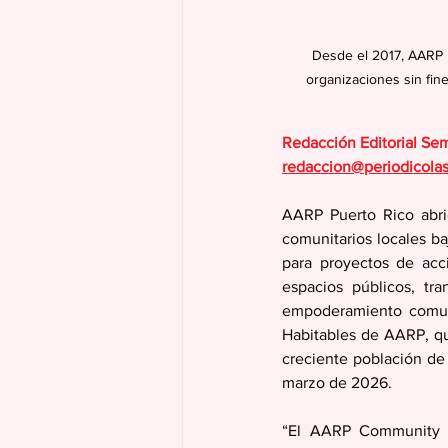
Desde el 2017, AARP h
organizaciones sin fin
Redacción Editorial Se
redaccion@periodicola
AARP Puerto Rico abrió
comunitarios locales b
para proyectos de acc
espacios públicos, tra
empoderamiento comuni
Habitables de AARP, qu
creciente población de 
marzo de 2026. 
“El AARP Community C