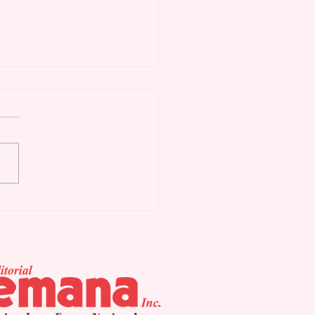
 Procesos de
ahucio