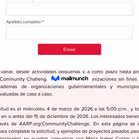
n la diversidad, equidad e inclusión, a la vez que se mejo
comunidad.
amiento cívico mediante proyectos innovadores y tangibles que u
tos comunes y facilitar un mayor sentido de inclusión en la comun
vadores, incluyendo iniciativas que promuevan las conexi
rio en las áreas de la salud y economía, y la resiliencia comuni
variar, desde actividades pequeñas y a corto plazo hasta pr
ommunity Challenge está abierto a organizaciones sin fines de
), además de organizaciones gubernamentales y municipio
valuadas de caso a caso.
citud es el miércoles, 4 de marzo de 2026 a las 5:00 p.m., y to
en o antes del 15 de diciembre de 2026. Los interesados tienen
través de AARP.org/CommunityChallenge. En esta página se e
ara completar la solicitud, y ejemplos de proyectos pasados para
nteresados se pueden comunicar con María Isabel Colom y pu