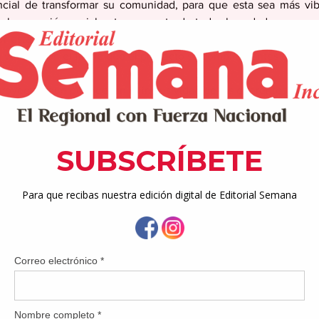
cial de transformar su comunidad, para que esta sea más vibr
o la conexión social entre su gente de todas las edades, en espe
tor estatal de AARP PR, José R. Acarón. Asimismo, adelantó que
verano con el fin de que el proyecto se complete antes que fina
royectos que promuevan la inclusividad de las diferentes pobla
paridades sociales, que involucren directamente a voluntarios,
 más, y que tengan como propósito lograr uno o varios de los sig
 vibrantes en la comunidad a través de soluciones permanentes
iertos, mejoren los parques y mejoren el acceso a ciertas comod
riedad de opciones de transporte y conectividad en la comun
n la capacidad de caminar o andar en bicicleta, los indicador
nsporte y las mejoras de las carreteras.
d de una variedad de opciones de vivienda en la comunidad a tra
nes de viviendas accesibles y asequibles.