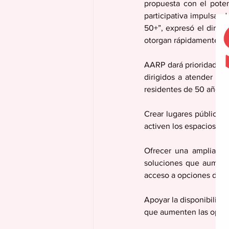
propuesta con el poten
participativa impulsand
50+”, expresó el direc
otorgan rápidamente en 
AARP dará prioridad a p
dirigidos a atender dis
residentes de 50 años o
Crear lugares públicos
activen los espacios ab
Ofrecer una amplia va
soluciones que aumente
acceso a opciones de tra
Apoyar la disponibilida
que aumenten las opcio