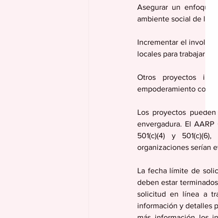
Asegurar un enfoque e
ambiente social de la 
Incrementar el involucr
locales para trabajar re
Otros proyectos inno
empoderamiento comunita
Los proyectos pueden 
envergadura. El AARP C
501(c)(4) y 501(c)(6
organizaciones serían e
La fecha límite de soli
deben estar terminados 
solicitud en línea a 
información y detalles p
más información los i