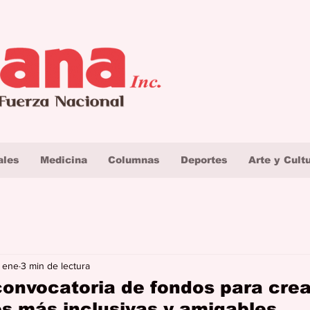
ales
Medicina
Columnas
Deportes
Arte y Cult
 ene
3 min de lectura
onvocatoria de fondos para crea
 más inclusivas y amigables