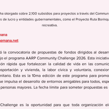
a otorgado sobre 2,100 subsidios para proyectos a través del Communit
es de lucro y entidades gubernamentales, como el Proyecto Ruta Borinquen
recreativa.
mana
semana.net
 la convocatoria de propuestas de fondos dirigidos al desarr
ajo el programa AARP Community Challenge 2026. Esta iniciati
ión rápida que fortalezcan la calidad de vida en las comunid
nsportación y vivienda, la labor cívica y voluntaria, conexion
tario. Esta es la 10ma edición de este programa para prom
e impulsa el desarrollo de entornos amigables para todos, espe
personas mayores. La fecha límite para someter propuestas es e
hallenge es la oportunidad para que toda organización ele