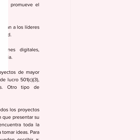
ra y promueve el 
nan a los líderes 
idad. 
ones digitales, 
taria.
oyectos de mayor 
 lucro 501(c)(3), 
s. Otro tipo de 
dos los proyectos 
 que presentar su 
ncuentra toda la 
 tomar ideas. Para 
eden escribir a: 