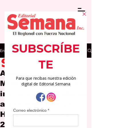
Entrada
Editorial Semana
19 mar
1 min de lectura
Administración
Municipal de Caguas
invita a la ciudadanía
a participar en La
Hora de la Tierra
2026.