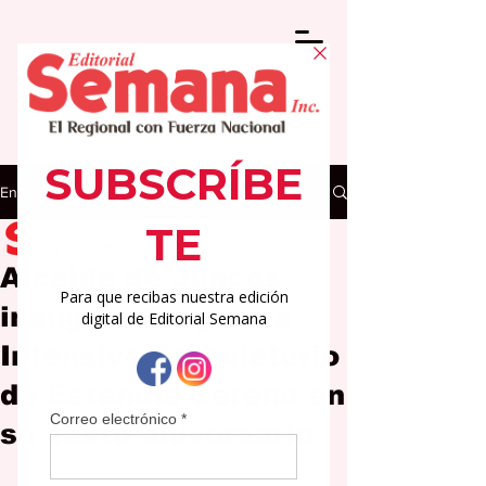
Entrada
Editorial Semana
18 dic 2025
2 min de lectura
Alcalde de Juncos
inaugura Programa
Intensivo Ambulatorio
de Estancia Serena en
su sexto aniversario