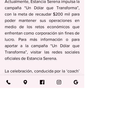
Actualmente, Estancia Serena impulsa la 
campaña “Un Dólar que Transforma”, 
con la meta de recaudar $200 mil para 
poder mantener sus operaciones en 
medio de los retos económicos que 
enfrentan como corporación sin fines de 
lucro. Para más información o para 
aportar a la campaña “Un Dólar que 
Transforma”, visitar las redes sociales 
oficiales de Estancia Serena. 
La celebración, conducida por la ‘coach’ 
motivacional junqueña, Sandra Disdier, 
contó con la colaboración de Jostens 
Puerto Rico y Deco Party by Jessy, 
quienes aportaron al éxito, la 
ambientación y el carácter especial del 
evento.
Regionales