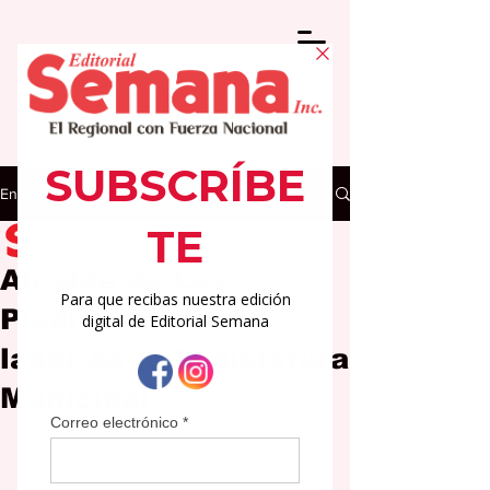
Entrada
Editorial Semana
9 jul
2 min de lectura
Alcalde de Las
Piedras reconoce
labor de la Legislatura
Municipal