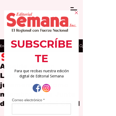
Entrada
Editorial Semana
13 feb 2025
2 min de lectura
Alcalde de San
Lorenzo es
juramentado como
miembro de la Junta
de Gobierno del CRIM