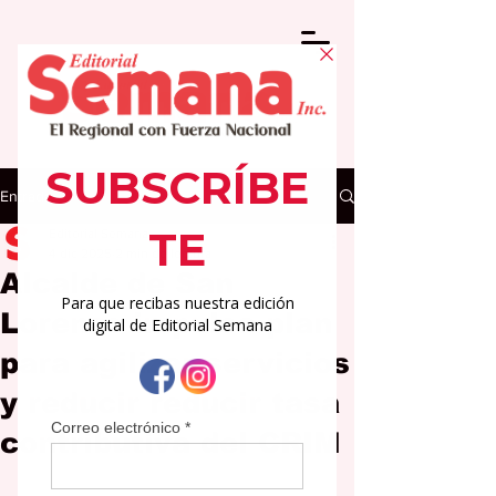
Entrada
Editorial Semana
4 dic 2025
2 min de lectura
Alcalde de San
Lorenzo impulsa plan
para agilizar servicios
y reducir reducir tasa
contributiva del CRIM