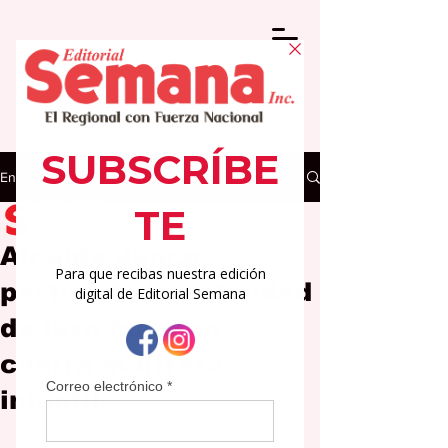
Entrada
Editorial Semana
30 abr
2 min de lectura
Alcalde Juncos
participa de actividad
de lazo humano
contra maltrato
infantil.