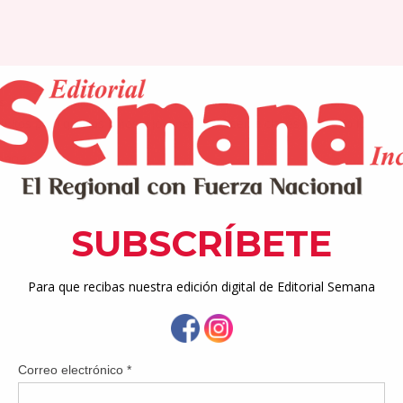
s Serrano explicó que estarán distribuyendo materiales escolares y ofre
atuitos para que los niños y jóvenes regresen a clases con todo lo neces
mana
semana.net
o de clases en la Isla, el Municipio de Aguas Buenas y su alcald
ciativa de regreso a la escuela, para que niños y jóvenes regrese
adres y estudiantes de su municipio a separar la fecha del domi
 Coliseo Samuel “Sammy” Rodríguez, donde estarán distrib
y se ofrecerán recortes para niños y niñas, área de juegos edu
s, habrá mesas informativas de agencias gubernamentales y pri
.