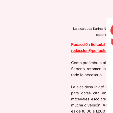
La alcaldesa Karina Nieve
cabello gr
Redacción Editorial Se
redaccion@periodicola
Como preámbulo al inici
Serrano, retoman la  ini
todo lo necesario.
La alcaldesa invitó a p
para darse cita en el
materiales escolares, 
mucha diversión. Ademá
es de 10:00 a 12:00 p.m