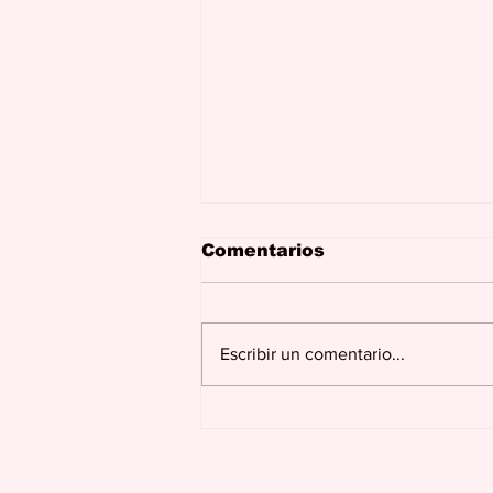
Comentarios
Escribir un comentario...
¿Cómo ayudar a nuestro
compañero de trabajo
en su duelo?