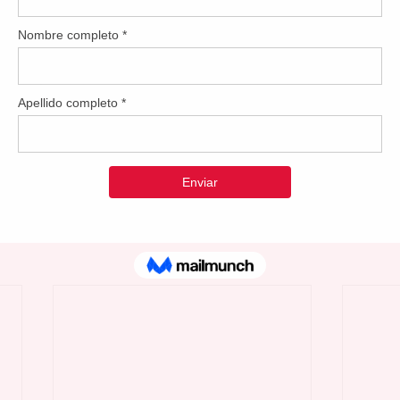
do Sueños, Transformando Futuro”, Nieves Serrano estará comp
 de su compromiso con las familias y estudiantes aguasbonens
ara los primeros 200 estudiantes. Cada estudiante debe de ve
 idenficiación con foto.