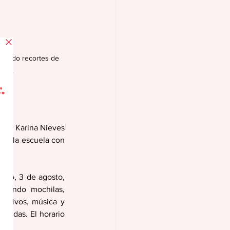
ciendo recortes de 
ario.
esa Karina Nieves 
n a la escuela con 
ngo, 3 de agosto, 
uyendo mochilas, 
cativos, música y 
vadas. El horario 