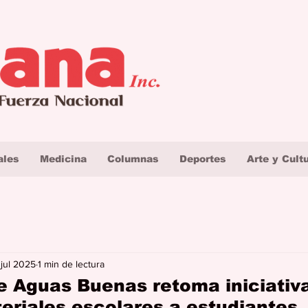
ales
Medicina
Columnas
Deportes
Arte y Cult
 jul 2025
1 min de lectura
e Aguas Buenas retoma iniciativ
eriales escolares a estudiantes