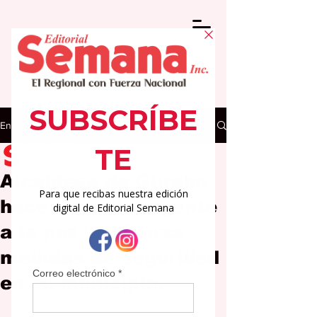
Entrada
Editorial Semana
5 mar
2 min de lectura
Alcaldesa de Gurabo
hace llamado urgente
a la paz y refuerza
medidas de seguridad
en su municipio.