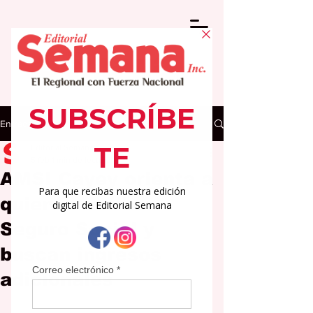
Entrada
Editorial Semana
5 feb
1 min de lectura
AMSI Cayey orienta a
quienes reciben
Seguro Social y
buscan ingresos
adicionales